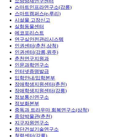
소방방재연구센터
스마트인프라연구소(강릉)
스마트캠퍼스(e-루리)
시설물 고장신고
실험동물센터
에코포리스트
연구실안전관리시스템
인권센터(춘천,삼척)
인권센터(강릉,원주)
춘천연구지원과
인문과학연구소
인터넷증명발급
입학안내/입학본부
장애학생지원센터(춘천)
장애학생지원센터(강릉)
정보통신연구소
정보화본부
중독과 트라우마 회복연구소(삼척)
중앙박물관(춘천)
지구자원연구소
첨단건설기술연구소
청렴센터(강릉)