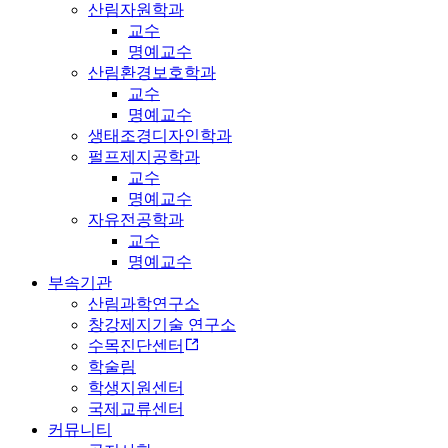
산림자원학과
교수
명예교수
산림환경보호학과
교수
명예교수
생태조경디자인학과
펄프제지공학과
교수
명예교수
자유전공학과
교수
명예교수
부속기관
산림과학연구소
창강제지기술 연구소
수목진단센터
학술림
학생지원센터
국제교류센터
커뮤니티