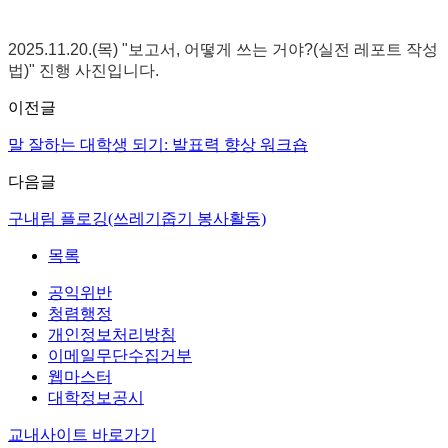
2025.11.20.(목) "보고서, 어떻게 쓰는 거야?(실전 레포트 작성
법)" 진행 사진입니다.
이전글
말 잘하는 대학생 되기: 발표력 향상 워크숍
다음글
구내림 플로깅(쓰레기줍기 봉사활동)
목록
공익위반
청렴행정
개인정보처리방침
이메일무단수집거부
웹마스터
대학정보공시
교내사이트 바로가기