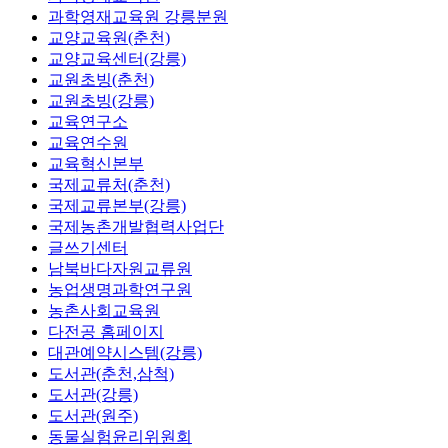
과학영재교육원 강릉분원
교양교육원(춘천)
교양교육센터(강릉)
교원초빙(춘천)
교원초빙(강릉)
교육연구소
교육연수원
교육혁신본부
국제교류처(춘천)
국제교류본부(강릉)
국제농촌개발협력사업단
글쓰기센터
남북바다자원교류원
농업생명과학연구원
농촌사회교육원
다전공 홈페이지
대관예약시스템(강릉)
도서관(춘천,삼척)
도서관(강릉)
도서관(원주)
동물실험윤리위원회