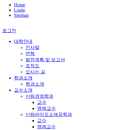
Home
Login
Sitemap
로그인
대학안내
인사말
연혁
발전계획 및 보고서
조직도
오시는 길
학과소개
학과소개
교수소개
산림경영학과
교수
명예교수
산림바이오소재공학과
교수
명예교수