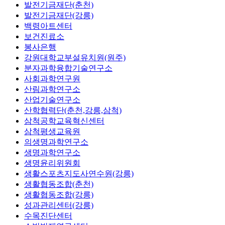
발전기금재단(춘천)
발전기금재단(강릉)
백령아트센터
보건진료소
봉사은행
강원대학교부설유치원(원주)
분자과학융합기술연구소
사회과학연구원
산림과학연구소
산업기술연구소
산학협력단(춘천,강릉,삼척)
삼척공학교육혁신센터
삼척평생교육원
의생명과학연구소
생명과학연구소
생명윤리위원회
생활스포츠지도사연수원(강릉)
생활협동조합(춘천)
생활협동조합(강릉)
성과관리센터(강릉)
수목진단센터