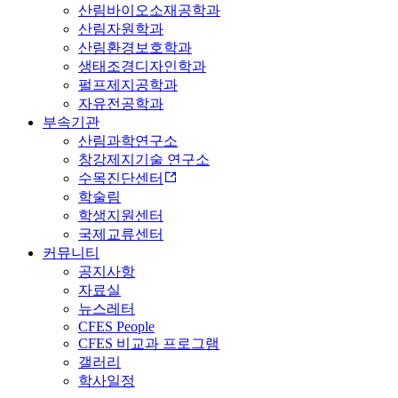
산림바이오소재공학과
산림자원학과
산림환경보호학과
생태조경디자인학과
펄프제지공학과
자유전공학과
부속기관
산림과학연구소
창강제지기술 연구소
수목진단센터
학술림
학생지원센터
국제교류센터
커뮤니티
공지사항
자료실
뉴스레터
CFES People
CFES 비교과 프로그램
갤러리
학사일정